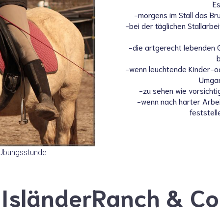
Es
-morgens im Stall das B
-bei der täglichen Stallarbe
-die artgerecht lebenden Gl
-wenn leuchtende Kinder-o
Umgan
-zu sehen wie vorsicht
-wenn nach harter Arbei
feststell
n Übungsstunde
IsländerRanch & Co