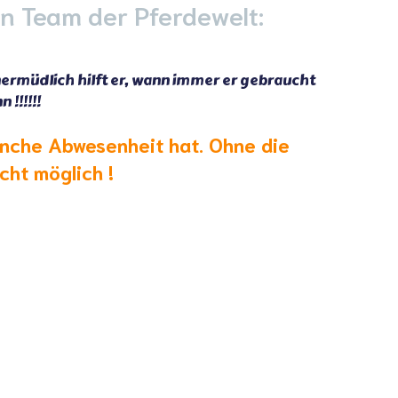
n Team der Pferdewelt:
Unermüdlich hilft er, wann immer er gebraucht
!!!!!!
anche Abwesenheit hat. Ohne die
cht möglich !