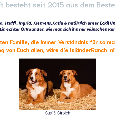
t besteht seit 2015 aus dem Beste
a, Steffi , Ingrid, Klemens,Katja
& natürlich unser Ecki! 
 Ein echter Ollrounder, wie man sich ihn nur wünschen kann 
en Familie, die immer Verständnis für so m
g von Euch allen, wäre die IsländerRanch ni
Susi & Strolch